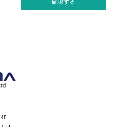
4F
 Ltd.